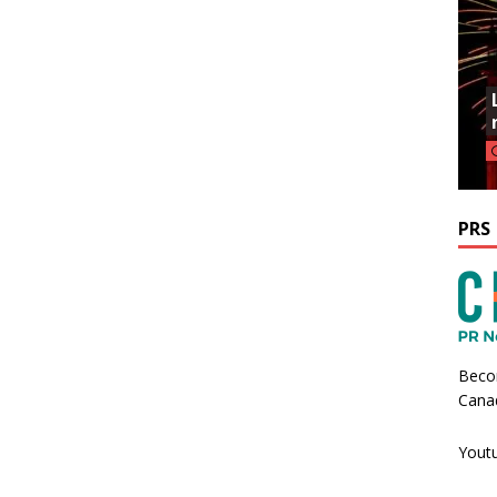
PRS
Beco
Canad
Yout