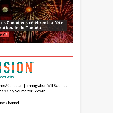
Les Canadiens célèbrent la fête
nationale du Canada
0
meACanadian | Immigration Will Soon be
a’s Only Source for Growth
ube Channel